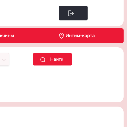
Интим-карта
жчины
Найти