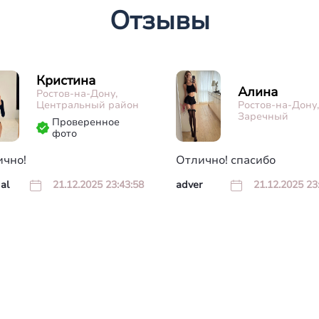
Отзывы
Кристина
Алина
Ростов-на-Дону,
Центральный район
Ростов-на-Дону,
Заречный
Проверенное
фото
ично!
Отлично! спасибо
al
21.12.2025 23:43:58
adver
21.12.2025 23