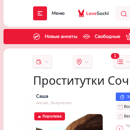
Меню
Новые анкеты
Свободные
1
Проститутки Со
Саша
Э
Аксай, Энергетик
Во
Ве
Королева
Ч