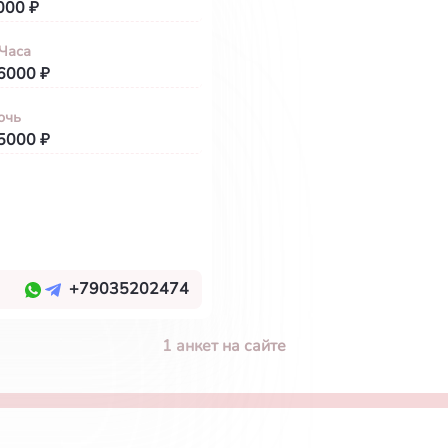
000 ₽
 Часа
6000 ₽
очь
5000 ₽
+79035202474
1 анкет на сайте