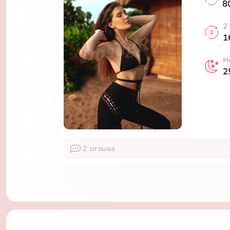
8
2
1
Н
2
2
отзыва