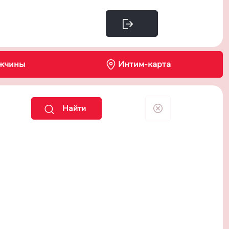
Интим-карта
жчины
Найти