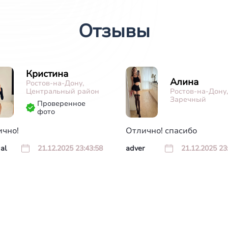
Отзывы
Кристина
Алина
Ростов-на-Дону,
Центральный район
Ростов-на-Дону,
Заречный
Проверенное
фото
ично!
Отлично! спасибо
al
21.12.2025 23:43:58
adver
21.12.2025 23