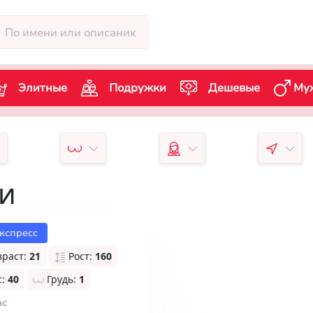
Элитные
Подружки
Дешевые
Му
чи
кспресс
зраст:
21
Рост:
160
с:
40
Грудь:
1
ас