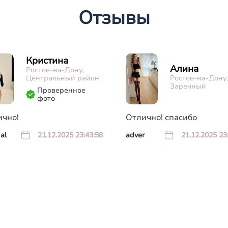
Отзывы
Кристина
Алина
Ростов-на-Дону,
Центральный район
Ростов-на-Дону,
Заречный
Проверенное
фото
ично!
Отлично! спасибо
al
21.12.2025 23:43:58
adver
21.12.2025 23