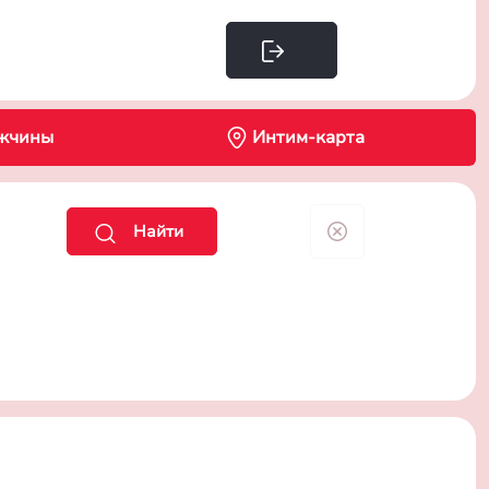
Интим-карта
жчины
Найти