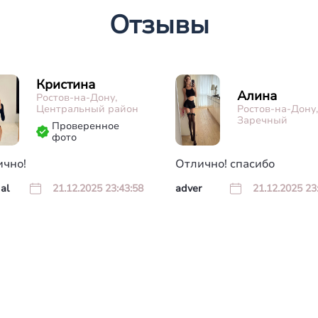
Отзывы
Кристина
Алина
Ростов-на-Дону,
Центральный район
Ростов-на-Дону,
Заречный
Проверенное
фото
ично!
Отлично! спасибо
al
21.12.2025 23:43:58
adver
21.12.2025 23