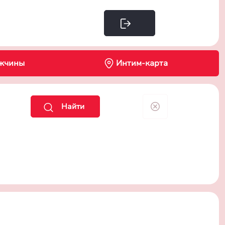
Интим-карта
жчины
Найти