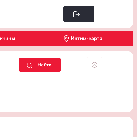
Интим-карта
жчины
Найти