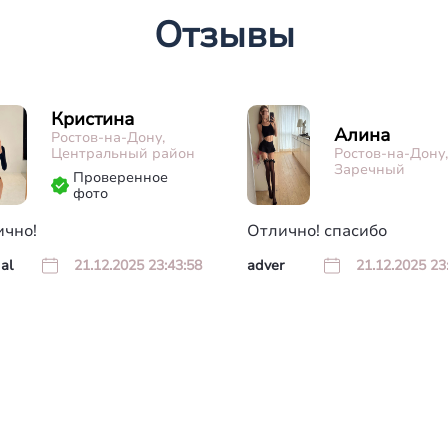
Отзывы
Кристина
Алина
Ростов-на-Дону,
Центральный район
Ростов-на-Дону,
Заречный
Проверенное
фото
ично!
Отлично! спасибо
al
21.12.2025 23:43:58
adver
21.12.2025 23