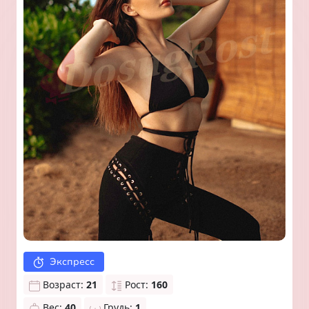
Экспресс
Возраст:
21
Рост:
160
Вес:
40
Грудь:
1