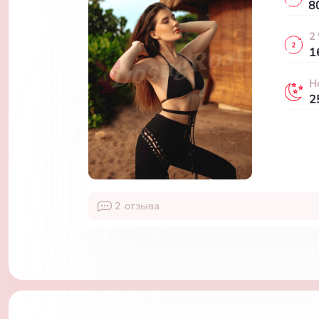
8
2
1
Н
2
2
отзыва