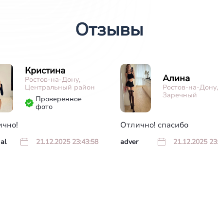
Отзывы
Кристина
Алина
Ростов-на-Дону,
Центральный район
Ростов-на-Дону,
Заречный
Проверенное
фото
ично!
Отлично! спасибо
al
21.12.2025 23:43:58
adver
21.12.2025 23