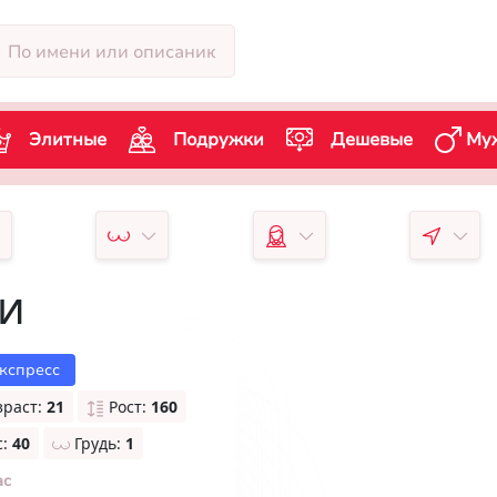
Элитные
Подружки
Дешевые
Му
чи
кспресс
зраст:
21
Рост:
160
с:
40
Грудь:
1
ас