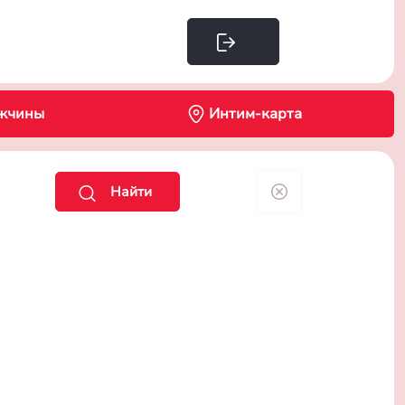
Интим-карта
жчины
Найти