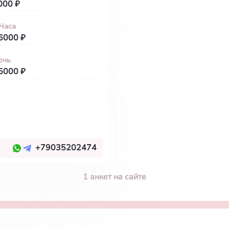
000 ₽
 Часа
6000 ₽
очь
5000 ₽
+79035202474
1 анкет на сайте