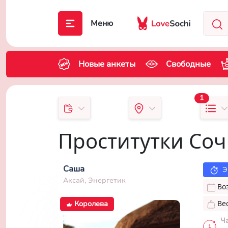
Меню
Новые анкеты
Свободные
1
Проститутки Со
Саша
Э
Аксай, Энергетик
Во
Ве
Королева
Ч